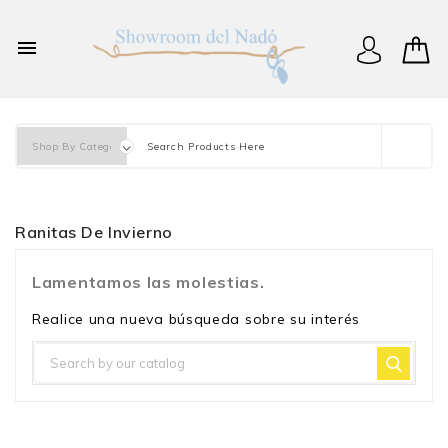
×
Iniciar sesión

You need to be logged in to save products in your wish
list.
Cancelar
Iniciar sesión
Ranitas De Invierno
Lamentamos las molestias.
Realice una nueva búsqueda sobre su interés