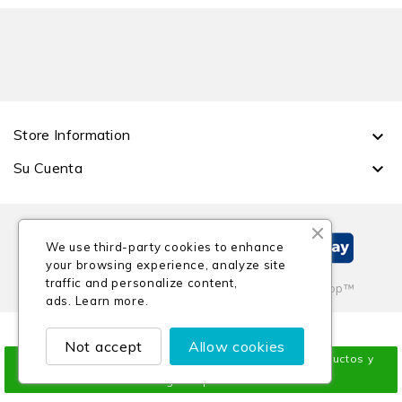
Store Information

Su Cuenta

We use third-party cookies to enhance
your browsing experience, analyze site
traffic and personalize content,
© 2026 - Tienda Online Creada Con PrestaShop™
ads.
Learn more.
Not accept
Allow cookies
¡Solicítanos mayor información sobre nuestros productos y
listas de regalos personalizables!