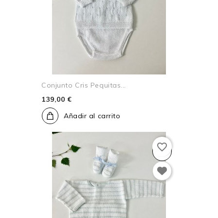
Conjunto Cris Pequitas...
139,00 €
Añadir al carrito
favorite_border