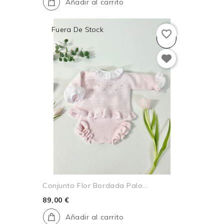
Añadir al carrito
Fuera De Stock
favorite_border
Conjunto Flor Bordada Palo...
89,00 €
Añadir al carrito