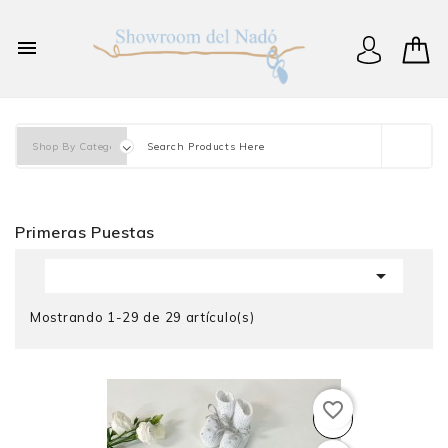
×
Iniciar sesión

You need to be logged in to save products in your wish
list.
Cancelar
Iniciar sesión
Primeras Puestas

Mostrando 1-29 de 29 artículo(s)
favorite_border