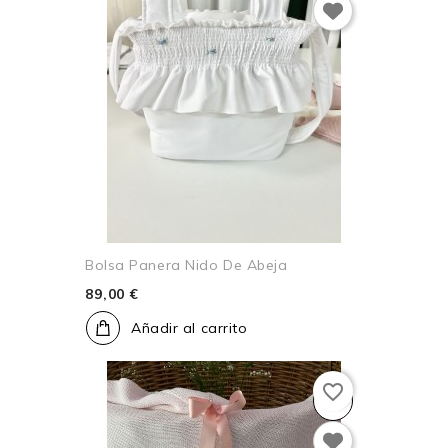
Bolsa Panera Nido De Abeja
89,00 €
Añadir al carrito
favorite_border