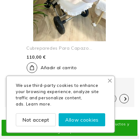
Cubreparedes Para Capazo...
110,00 €
Añadir al carrito
We use third-party cookies to enhance
Mostrando 1-32 de 66 artículo(s)
your browsing experience, analyze site
traffic and personalize content,

1
2
3
ads.
Learn more.
Not accept
Allow cookies
¡Solicítanos mayor información sobre nuestros productos y
listas de regalos personalizables!