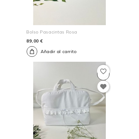
Bolso Pasacintas Rosa
89,00 €
Añadir al carrito
favorite_border