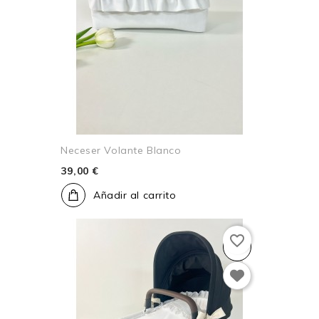
Neceser Volante Blanco
39,00 €
Añadir al carrito
favorite_border