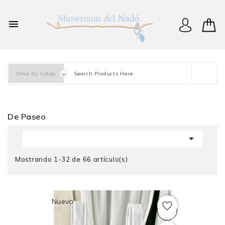
×
Iniciar sesión

You need to be logged in to save products in your wish
list.
Cancelar
Iniciar sesión
De Paseo

Mostrando 1-32 de 66 artículo(s)
Nuevo
favorite_border