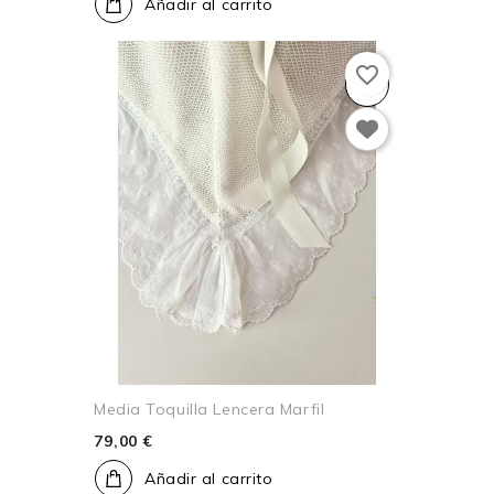
Añadir al carrito
favorite_border
Media Toquilla Lencera Marfil
79,00 €
Añadir al carrito